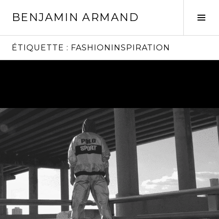
Aller
BENJAMIN ARMAND
au
Tog
contenu
Sid
principal
ÉTIQUETTE :
FASHIONINSPIRATION