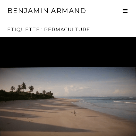
Aller
BENJAMIN ARMAND
au
Tog
contenu
Sid
principal
ÉTIQUETTE :
PERMACULTURE