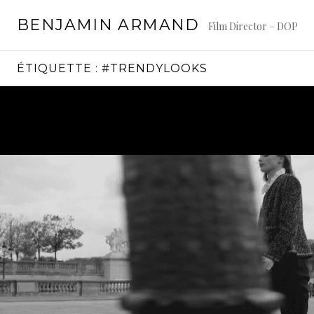
Aller
BENJAMIN ARMAND
au
Film Director – DOP
contenu
principal
ÉTIQUETTE :
#TRENDYLOOKS